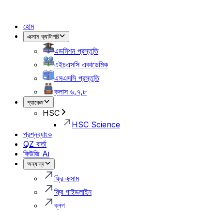
হোম
এক্সাম ক্যাটাগরি
এডমিশন প্রস্তুতি
এইচএসসি একাডেমিক
এসএসসি প্রস্তুতি
ক্লাস ৬,৭,৮
প্যাকেজ
HSC
HSC Science
প্রশ্নব্যাংক
QZ বার্তা
কিউজি Ai
অন্যান্য
ফ্রি এক্সাম
ফ্রি গাইডলাইন
ব্লগ