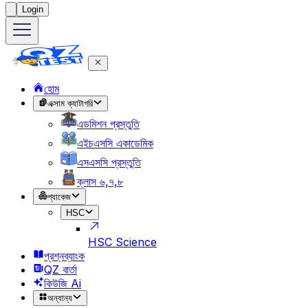
Login
হোম
এক্সাম ক্যাটাগরি
এডমিশন প্রস্তুতি
এইচএসসি একাডেমিক
এসএসসি প্রস্তুতি
ক্লাস ৬,৭,৮
প্যাকেজ
HSC
HSC Science
প্রশ্নব্যাংক
QZ বার্তা
কিউজি Ai
অন্যান্য