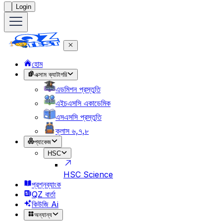
Login
হোম
এক্সাম ক্যাটাগরি
এডমিশন প্রস্তুতি
এইচএসসি একাডেমিক
এসএসসি প্রস্তুতি
ক্লাস ৬,৭,৮
প্যাকেজ
HSC
HSC Science
প্রশ্নব্যাংক
QZ বার্তা
কিউজি Ai
অন্যান্য