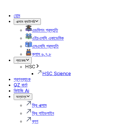
হোম
এক্সাম ক্যাটাগরি
এডমিশন প্রস্তুতি
এইচএসসি একাডেমিক
এসএসসি প্রস্তুতি
ক্লাস ৬,৭,৮
প্যাকেজ
HSC
HSC Science
প্রশ্নব্যাংক
QZ বার্তা
কিউজি Ai
অন্যান্য
ফ্রি এক্সাম
ফ্রি গাইডলাইন
ব্লগ