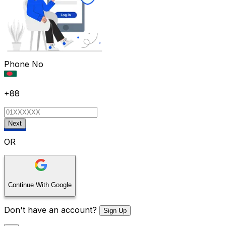
Phone No
+88
Next
OR
Continue With Google
Don't have an account?
Sign Up