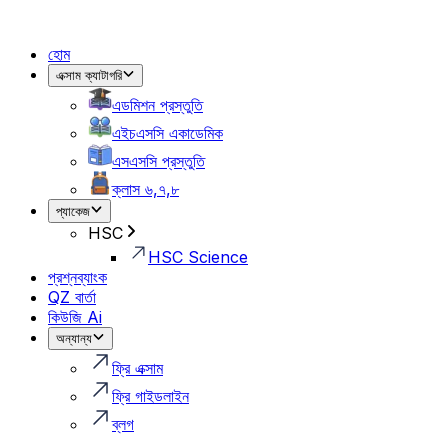
হোম
এক্সাম ক্যাটাগরি
এডমিশন প্রস্তুতি
এইচএসসি একাডেমিক
এসএসসি প্রস্তুতি
ক্লাস ৬,৭,৮
প্যাকেজ
HSC
HSC Science
প্রশ্নব্যাংক
QZ বার্তা
কিউজি Ai
অন্যান্য
ফ্রি এক্সাম
ফ্রি গাইডলাইন
ব্লগ