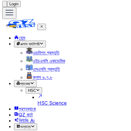
Login
হোম
এক্সাম ক্যাটাগরি
এডমিশন প্রস্তুতি
এইচএসসি একাডেমিক
এসএসসি প্রস্তুতি
ক্লাস ৬,৭,৮
প্যাকেজ
HSC
HSC Science
প্রশ্নব্যাংক
QZ বার্তা
কিউজি Ai
অন্যান্য