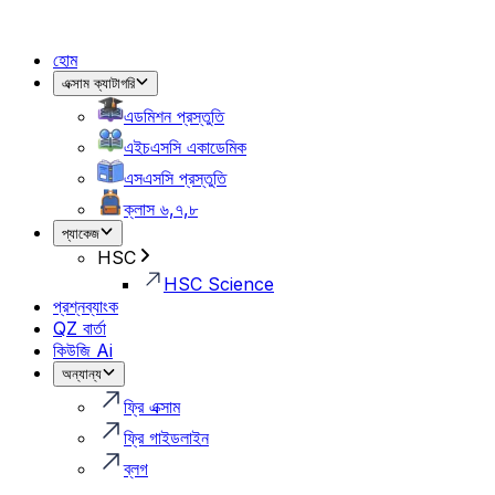
হোম
এক্সাম ক্যাটাগরি
এডমিশন প্রস্তুতি
এইচএসসি একাডেমিক
এসএসসি প্রস্তুতি
ক্লাস ৬,৭,৮
প্যাকেজ
HSC
HSC Science
প্রশ্নব্যাংক
QZ বার্তা
কিউজি Ai
অন্যান্য
ফ্রি এক্সাম
ফ্রি গাইডলাইন
ব্লগ