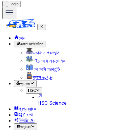
Login
হোম
এক্সাম ক্যাটাগরি
এডমিশন প্রস্তুতি
এইচএসসি একাডেমিক
এসএসসি প্রস্তুতি
ক্লাস ৬,৭,৮
প্যাকেজ
HSC
HSC Science
প্রশ্নব্যাংক
QZ বার্তা
কিউজি Ai
অন্যান্য