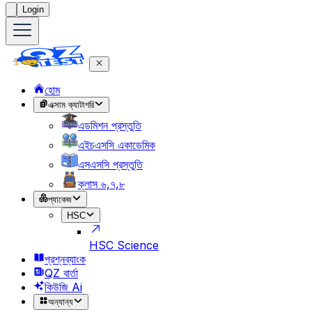
Login
হোম
এক্সাম ক্যাটাগরি
এডমিশন প্রস্তুতি
এইচএসসি একাডেমিক
এসএসসি প্রস্তুতি
ক্লাস ৬,৭,৮
প্যাকেজ
HSC
HSC Science
প্রশ্নব্যাংক
QZ বার্তা
কিউজি Ai
অন্যান্য