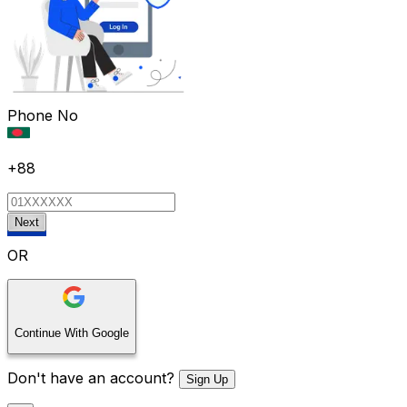
Phone No
+88
Next
OR
Continue With Google
Don't have an account?
Sign Up