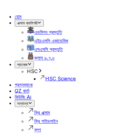
হোম
এক্সাম ক্যাটাগরি
এডমিশন প্রস্তুতি
এইচএসসি একাডেমিক
এসএসসি প্রস্তুতি
ক্লাস ৬,৭,৮
প্যাকেজ
HSC
HSC Science
প্রশ্নব্যাংক
QZ বার্তা
কিউজি Ai
অন্যান্য
ফ্রি এক্সাম
ফ্রি গাইডলাইন
ব্লগ