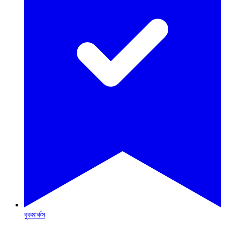
বুকমার্কস