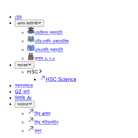
হোম
এক্সাম ক্যাটাগরি
এডমিশন প্রস্তুতি
এইচএসসি একাডেমিক
এসএসসি প্রস্তুতি
ক্লাস ৬,৭,৮
প্যাকেজ
HSC
HSC Science
প্রশ্নব্যাংক
QZ বার্তা
কিউজি Ai
অন্যান্য
ফ্রি এক্সাম
ফ্রি গাইডলাইন
ব্লগ