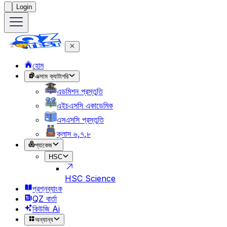
Login
হোম
এক্সাম ক্যাটাগরি
এডমিশন প্রস্তুতি
এইচএসসি একাডেমিক
এসএসসি প্রস্তুতি
ক্লাস ৬,৭,৮
প্যাকেজ
HSC
HSC Science
প্রশ্নব্যাংক
QZ বার্তা
কিউজি Ai
অন্যান্য