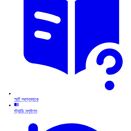
স্মার্ট প্রশ্নব্যাংক
স্ট্যাডি সলুউশন