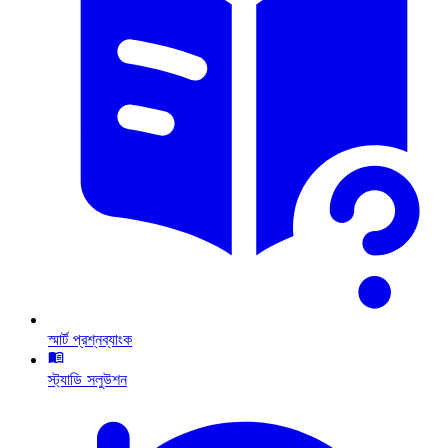
স্মার্ট প্রশ্নব্যাংক
স্ট্যাডি সলুউশন