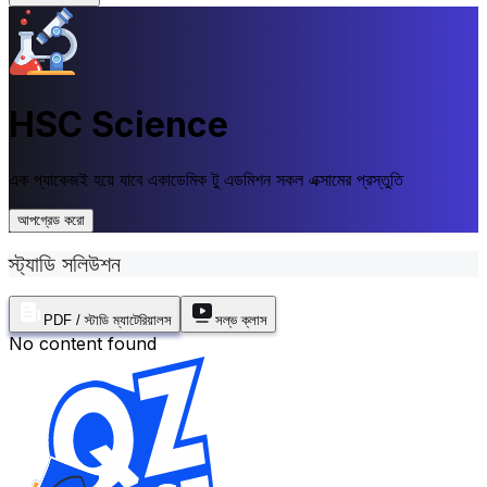
HSC Science
এক প্যাকেজই হয়ে যাবে একাডেমিক টু এডমিশন সকল এক্সামের প্রস্তুতি
আপগ্রেড করো
স্ট্যাডি সলিউশন
PDF / স্টাডি ম্যাটেরিয়ালস
সল্ভ ক্লাস
No content found