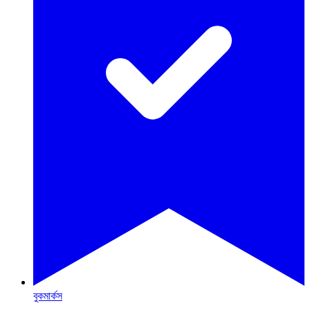
বুকমার্কস