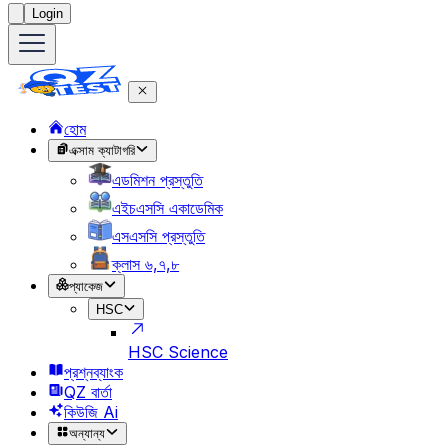
Login
হোম
এক্সাম ক্যাটাগরি
এডমিশন প্রস্তুতি
এইচএসসি একাডেমিক
এসএসসি প্রস্তুতি
ক্লাস ৬,৭,৮
প্যাকেজ
HSC
HSC Science
প্রশ্নব্যাংক
QZ বার্তা
কিউজি Ai
অন্যান্য