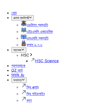
হোম
এক্সাম ক্যাটাগরি
এডমিশন প্রস্তুতি
এইচএসসি একাডেমিক
এসএসসি প্রস্তুতি
ক্লাস ৬,৭,৮
প্যাকেজ
HSC
HSC Science
প্রশ্নব্যাংক
QZ বার্তা
কিউজি Ai
অন্যান্য
ফ্রি এক্সাম
ফ্রি গাইডলাইন
ব্লগ